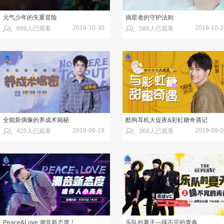
元气少年的失重冒险
摘星者的守护法则
2019-10-30
2019-10-2
699人已观看
588人已观看
全能新偶像的养成术揭秘
酷狗耳机大促夜&彩虹糖奇遇记
2019-09-19
2019-09-0
425人已观看
368人已观看
Peace&Love 潮音新态度！
乐队的夏天—躁不完的青春