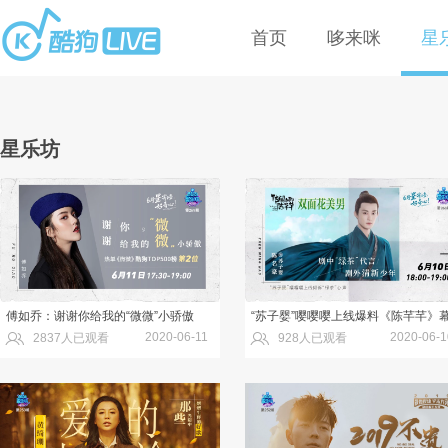
首页
哆来咪
星
酷狗微剧场
TME liv
星乐坊
傅如乔：谢谢你给我的“微微”小骄傲
“苏子婴”嘤嘤嘤上线爆料《陈芊芊》
2020-06-11
2020-06-1
2837人已观看
928人已观看