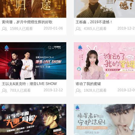
黄绮珊，岁月中熠熠生辉的好歌
王栎鑫，2019不遗憾！
2020-01-06
2019-12-2
1586人已观看
4365人已观看
王以太&派克特：潮音LIVE SHOW
谁动了我的蜜罐
2019-12-12
2019-12-0
703人已观看
1928人已观看